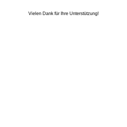
Vielen Dank für Ihre Unterstützung!
Ihr Kontakt zu uns
WhatsApp & Telefon 0170 7818898
Email
: info@tierische-seminare.de